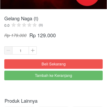
Gelang Naga (t)
0.0
(0)
Rp 129.000
Rp 179.000
Beli Sekarang
`
Tambah ke Keranjang
`
Produk Lainnya