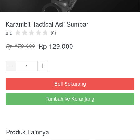
Karambit Tactical Asli Sumbar
0.0
(0)
Rp 129.000
Rp 179.000
Beli Sekarang
`
Tambah ke Keranjang
`
Produk Lainnya