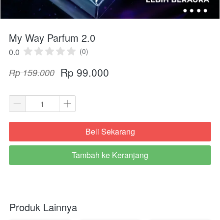
My Way Parfum 2.0
0.0
(0)
Rp 99.000
Rp 159.000
Beli Sekarang
`
Tambah ke Keranjang
`
Produk Lainnya