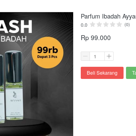
Parfum Ibadah Ayyas
0.0
(0)
Rp 99.000
Beli Sekarang
T
`
`