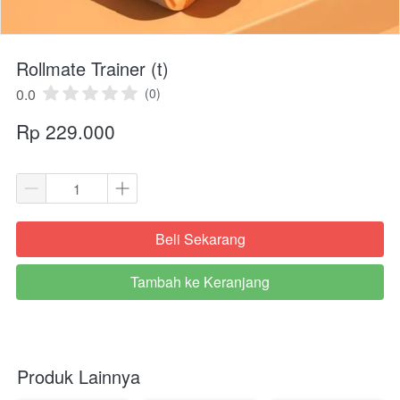
Rollmate Trainer (t)
0.0
(0)
Rp 229.000
Beli Sekarang
`
Tambah ke Keranjang
`
Produk Lainnya