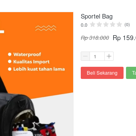
Sportel Bag
0.0
(0)
Rp 159
Rp 318.000
Beli Sekarang
T
`
`