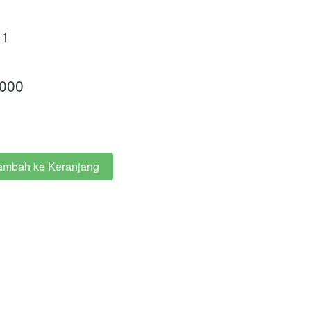
 1
.000
ambah ke Keranjang