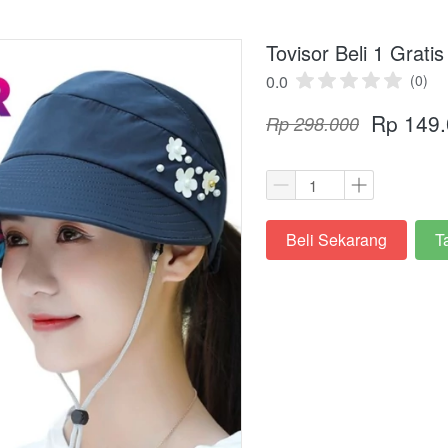
Tovisor Beli 1 Gratis
0.0
(0)
Rp 149
Rp 298.000
Beli Sekarang
T
`
`